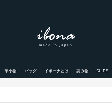
革小物
バッグ
イボーナとは
読み物
GUIDE
財布・小銭入れ
キーケース
カードケース
ポーチ・マルチケース
ホームグッズ
その他
トートバッグ
ショルダーバッグ
バックパック
クラッチバッグ
ハンドバッグ
イボーナの革製品
採用情報
会社概要