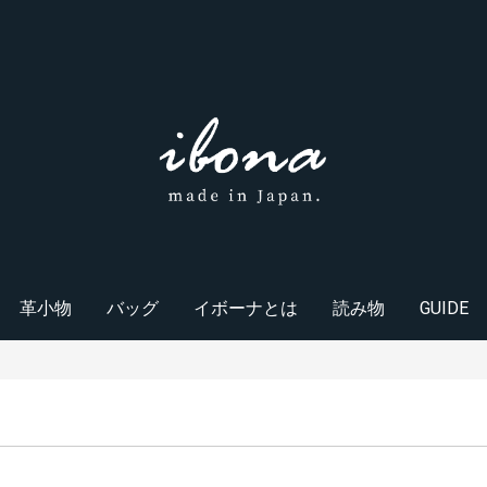
革小物
バッグ
イボーナとは
読み物
GUIDE
財布・小銭入れ
キーケース
カードケース
ポーチ・マルチケース
ホームグッズ
その他
トートバッグ
ショルダーバッグ
バックパック
クラッチバッグ
ハンドバッグ
イボーナの革製品
採用情報
会社概要